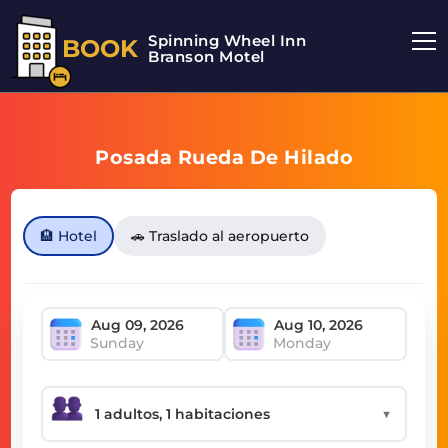
Spinning Wheel Inn
BOOK
Branson Motel
Posada Rueda De Hilado
🏨 Hotel
🚗 Traslado al aeropuerto
Sunday
Monday
▼