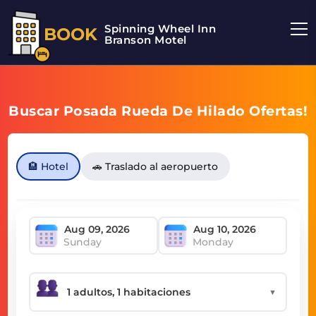
Spinning Wheel Inn
BOOK
Branson Motel
Buscar Posada Rueda De Hilado Ofertas!
🏨 Hotel
🚗 Traslado al aeropuerto
Sunday
Monday
▼